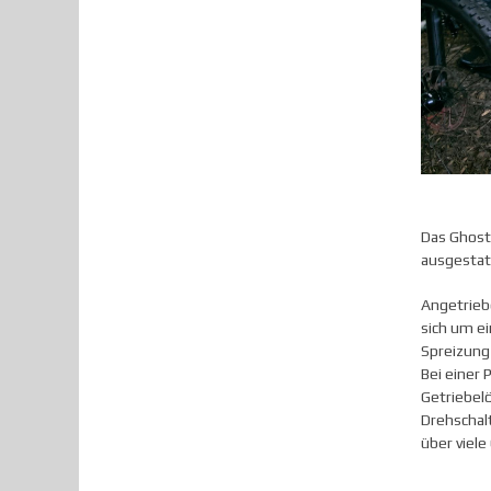
Das Ghost
ausgestat
Angetriebe
sich um e
Spreizung
Bei einer 
Getriebelö
Drehschal
über viel