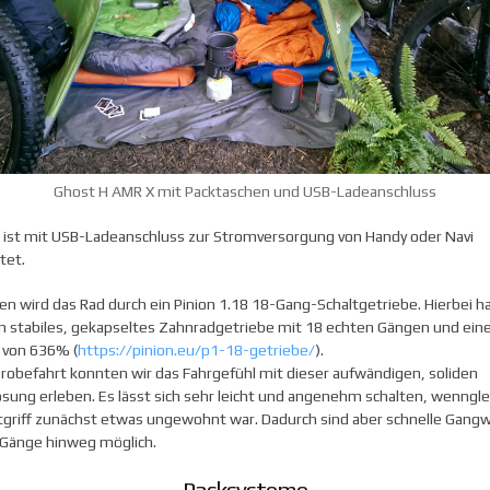
Ghost H AMR X mit Packtaschen und USB-Ladeanschluss
 ist mit USB-Ladeanschluss zur Stromversorgung von Handy oder Navi
tet.
n wird das Rad durch ein Pinion 1.18 18-Gang-Schaltgetriebe. Hierbei h
in stabiles, gekapseltes Zahnradgetriebe mit 18 echten Gängen und ein
 von 636% (
https://pinion.eu/p1-18-getriebe/
).
Probefahrt konnten wir das Fahrgefühl mit dieser aufwändigen, soliden
sung erleben. Es lässt sich sehr leicht und angenehm schalten, wenngle
tgriff zunächst etwas ungewohnt war. Dadurch sind aber schnelle Gang
e Gänge hinweg möglich.