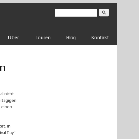
Suchformular
Suche
Über
Touren
Blog
Kontakt
en
l nicht
eitägigen
 einen
et. In
val Day"