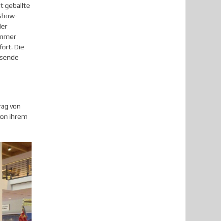
t geballte
"Show-
ler
immer
ort. Die
ssende
rag von
von ihrem