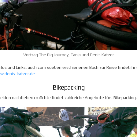
Vortrag The Big Journey, Tanja und Denis Katzer
nfos und Links, auch zum soeben erschienenen Buch zur Reise findet ihr
w.denis-katzer.de
Bikepacking
eiden nachfiebern möchte findet zahlreiche Angebote fürs Bikepacking.