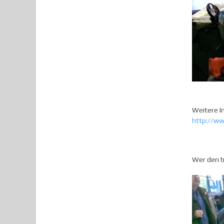
Weitere I
http://ww
Wer den b