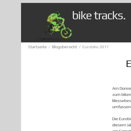
Direkt zum Inhalt
bike tracks.
Sie sind hier
Startseite
/
Blogübersicht
/
Eurobike 2017
E
Am Donner
zum biken
Messebesu
umfassend
Die Eurobi
diesem Ja