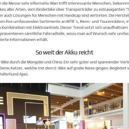
n die Messe sehr informativ. Man trifft interessante Menschen, bekomm
ikes aller Arten, vom Kinderbike über Transporträder zu extravaganten 
er auch Lösungen für Menschen mit Handicap sind vertreten. Die Herstel
ren ihre umfassenden Sortimente an MTB´s, Renn- und Tourenrädern, 
n Kombination mit Elektroantrieb. Dieser Trend setzt sich unaufhaltsam f
r präsentieren sämtliche Fahrradteile, wozu man auf Wunsch sehr umfa
lierte Informationen erhält.
So weit der Akku reicht
-Bike durch die Mongolei und China. Ein sehr guter und spannender Vort
Denis Katzer, welche mit dem E-Bike auf große Reise gingen. Begleitet 
häferhund Ajaci.