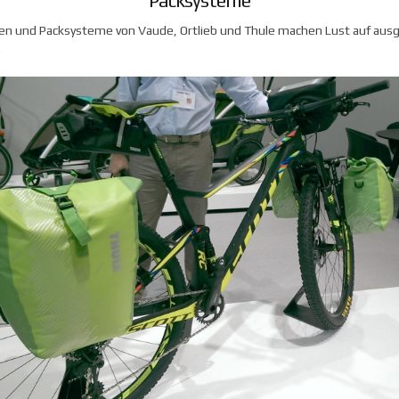
Packsysteme
en und Packsysteme von Vaude, Ortlieb und Thule machen Lust auf au
.