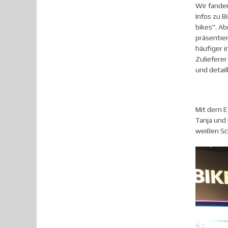
Wir fande
Infos zu B
bikes". Ab
präsentie
häufiger i
Zuliefere
und detail
Mit dem E
Tanja und 
weißen Sc