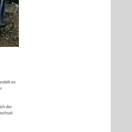
andelt es
er
ich der
wechsel